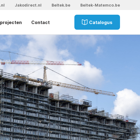
.nl
Jakodirect.nl
Beltek.be
Beltek-Matemco.be
projecten
Contact
Catalogus