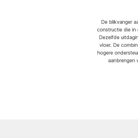
De blikvanger a
constructie die i
Dezelfde uitdagin
vloer. De combin
hogere ondersteun
aanbrengen v