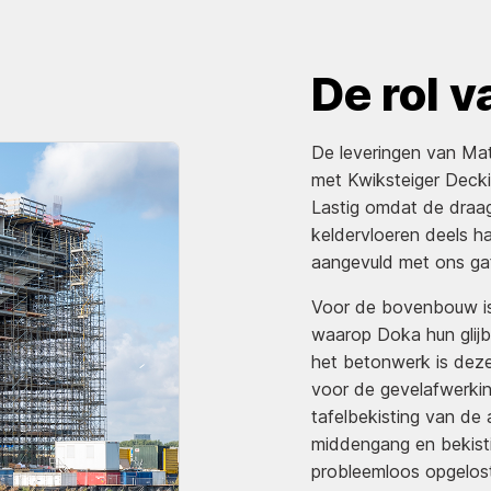
De rol 
De leveringen van Ma
met Kwiksteiger Decki
Lastig omdat de draag
keldervloeren deels h
aangevuld met ons gaf
Voor de bovenbouw is
waarop Doka hun glijb
het betonwerk is dez
voor de gevelafwerkin
tafelbekisting van de 
middengang en bekist
probleemloos opgelost