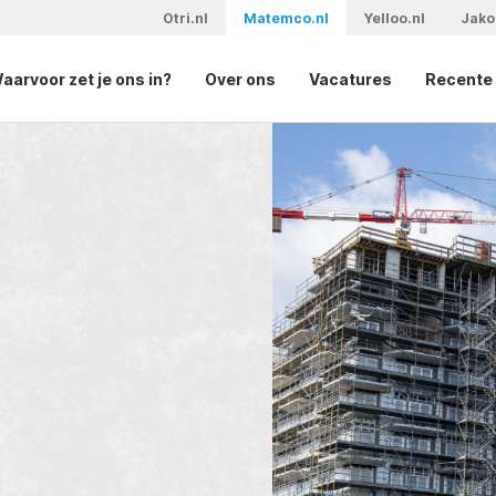
Otri.nl
Matemco.nl
Yelloo.nl
Jako
aarvoor zet je ons in?
Over ons
Vacatures
Recente 